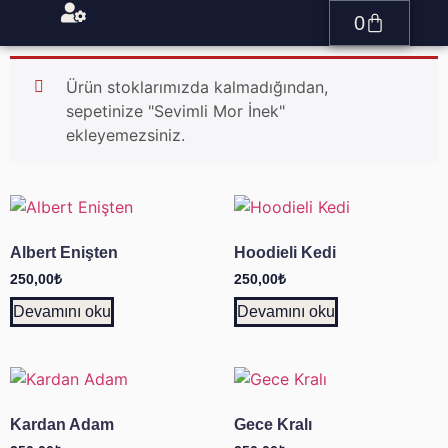
0
Ürün stoklarımızda kalmadığından,
sepetinize "Sevimli Mor İnek"
ekleyemezsiniz.
Albert Enişten
Hoodieli Kedi
250,00
₺
250,00
₺
Devamını oku
Devamını oku
Kardan Adam
Gece Kralı