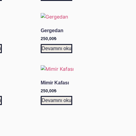
Gergedan
250,00
₺
u
Devamını oku
Mimir Kafası
250,00
₺
u
Devamını oku