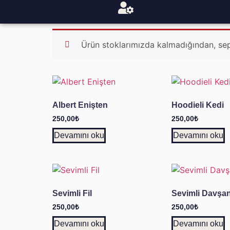
Ürün stoklarımızda kalmadığından, sep
Albert Enişten
Hoodieli Kedi
250,00
₺
250,00
₺
Devamını oku
Devamını oku
Sevimli Fil
Sevimli Davşa
250,00
₺
250,00
₺
Devamını oku
Devamını oku