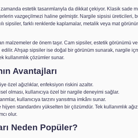
ı zamanda estetik tasarımlarıyla da dikkat çekiyor. Klasik sade mo
verlerin vazgeçilmezi haline gelmiştir. Nargile sipsisi üreticileri, 
ılı sipsiler, farklı renklerde kaplamalar, metalik veya mat görün
an malzemeler de önem taşır. Cam sipsiler, estetik görünümü ve t
 edilir. Ahşap sipsiler ise doğal bir görünüm sunarak, nargile içm
 tek kullanımlık çözümler sunar.
ın Avantajları
iye özel ağızlıklar, enfeksiyon riskini azaltır.
şisel olması, kullanıcıya özel bir nargile deneyimi sağlar.
sarımlar, kullanıcıya tarzını yansıtma imkânı sunar.
e hijyen standardını yükselten bir çözümdür. Tek kullanımlık ağızl
mcı olur.
ları Neden Popüler?