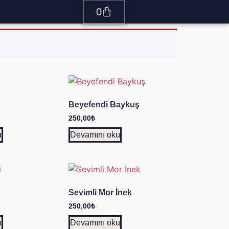
0
Beyefendi Baykuş
250,00
₺
u
Devamını oku
Sevimli Mor İnek
250,00
₺
u
Devamını oku