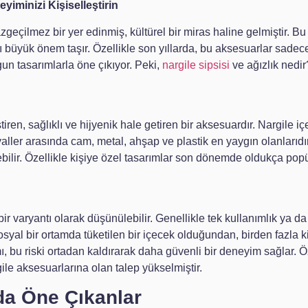
eyiminizi Kişiselleştirin
zgeçilmez bir yer edinmiş, kültürel bir miras haline gelmiştir. B
nımı büyük önem taşır. Özellikle son yıllarda, bu aksesuarlar sad
un tasarımlarla öne çıkıyor. Peki,
nargile sipsisi
ve ağızlık nedi
ştiren, sağlıklı ve hijyenik hale getiren bir aksesuardır. Nargile
yaller arasında cam, metal, ahşap ve plastik en yaygın olanlarıdır.
lebilir. Özellikle kişiye özel tasarımlar son dönemde oldukça popü
ir varyantı olarak düşünülebilir. Genellikle tek kullanımlık ya da k
osyal bir ortamda tüketilen bir içecek olduğundan, birden fazla k
nımı, bu riski ortadan kaldırarak daha güvenli bir deneyim sağlar
ile aksesuarlarına olan talep yükselmiştir.
da Öne Çıkanlar