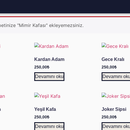
etinize "Mimir Kafası" ekleyemezsiniz.
Kardan Adam
Gece Kralı
250,00
₺
250,00
₺
Devamını oku
Devamını ok
n
Yeşil Kafa
Joker Sipsi
250,00
₺
250,00
₺
Devamını oku
Devamını ok