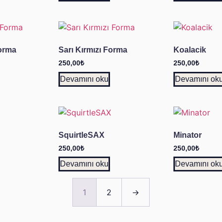
orma
Sarı Kırmızı Forma
Koalacik
250,00
₺
250,00
₺
Devamını oku
Devamını ok
SquirtleSAX
Minator
250,00
₺
250,00
₺
Devamını oku
Devamını ok
1
2
→